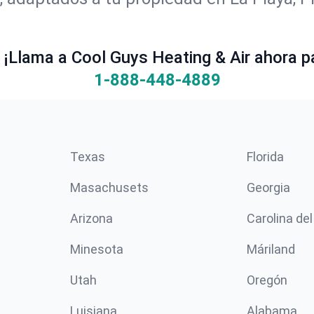
¡Llama a Cool Guys Heating & Air ahora pa
1-888-448-4889
Texas
Florida
Masachusets
Georgia
Arizona
Carolina del
Minesota
Máriland
Utah
Oregón
Luisiana
Alabama