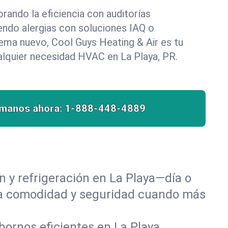
rando la eficiencia con auditorías
endo alergias con soluciones IAQ o
tema nuevo, Cool Guys Heating & Air es tu
alquier necesidad HVAC en La Playa, PR.
ámanos ahora:
1-888-448-4889
 y refrigeración en La Playa—día o
 la comodidad y seguridad cuando más
hornos eficientes en La Playa,