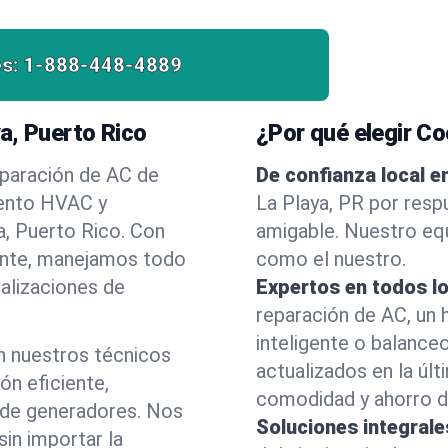
es:
1-888-448-4889
a, Puerto Rico
¿Por qué elegir Co
eparación de AC de
De confianza local e
iento HVAC y
La Playa, PR por respu
a, Puerto Rico. Con
amigable. Nuestro equ
liente, manejamos todo
como el nuestro.
alizaciones de
Expertos en todos l
reparación de AC, un 
inteligente o balance
en nuestros técnicos
actualizados en la úl
ón eficiente,
comodidad y ahorro d
s de generadores. Nos
Soluciones integral
sin importar la