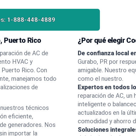
es:
1-888-448-4889
, Puerto Rico
¿Por qué elegir Co
eparación de AC de
De confianza local e
iento HVAC y
Gurabo, PR por respues
, Puerto Rico. Con
amigable. Nuestro equ
liente, manejamos todo
como el nuestro.
alizaciones de
Expertos en todos l
reparación de AC, un 
inteligente o balance
 nuestros técnicos
actualizados en la úl
ón eficiente,
comodidad y ahorro d
s de generadores. Nos
Soluciones integral
sin importar la