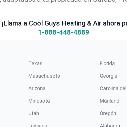
¡Llama a Cool Guys Heating & Air ahora pa
1-888-448-4889
Texas
Florida
Masachusets
Georgia
Arizona
Carolina del
Minesota
Máriland
Utah
Oregón
Luisiana
Alabama