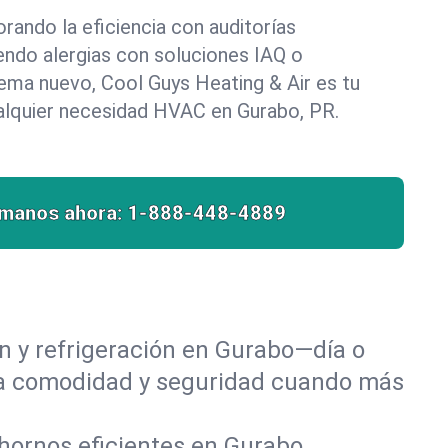
rando la eficiencia con auditorías
endo alergias con soluciones IAQ o
tema nuevo, Cool Guys Heating & Air es tu
ualquier necesidad HVAC en Gurabo, PR.
ámanos ahora:
1-888-448-4889
n y refrigeración en Gurabo—día o
 la comodidad y seguridad cuando más
 hornos eficientes en Gurabo,