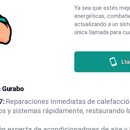
Ya sea que estés mejo
energéticas, combati
actualizando a un sis
única llamada para c
Ll
n Gurabo
7:
Reparaciones inmediatas de calefacció
os y sistemas rápidamente, restaurando
ón experta de acondicionadores de aire y