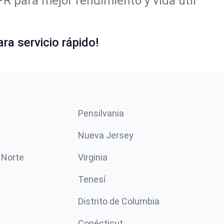
 para mejor rendimiento y vida útil
ra servicio rápido!
Pensilvania
Nueva Jersey
 Norte
Virginia
Tenesí
Distrito de Columbia
Conécticut