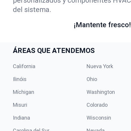
personalizados y componentes HVAC, 
del sistema.
¡Mantente fresco! 
ÁREAS QUE ATENDEMOS
California
Nueva York
Ilinóis
Ohio
Míchigan
Washington
Misuri
Colorado
Indiana
Wisconsin
Carolina del Sur
Nevada