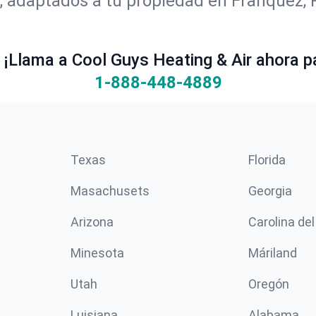
adaptados a tu propiedad en Franquez, PR
¡Llama a Cool Guys Heating & Air ahora pa
1-888-448-4889
Texas
Florida
Masachusets
Georgia
Arizona
Carolina del
Minesota
Máriland
Utah
Oregón
Luisiana
Alabama